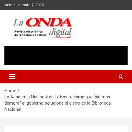
Skip
viernes, agosto 7, 2026
to
content
Revista electronica de reflexion y analisis
Home
La Academia Nacional de Letras reclama que “sin más
demora” el gobierno solucione el cierre de la Biblioteca
Nacional