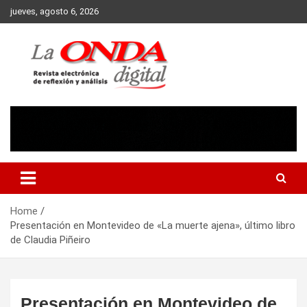
Skip
jueves, agosto 6, 2026
to
content
Revista electronica de reflexion y analisis
Home
Presentación en Montevideo de «La muerte ajena», último libro
de Claudia Piñeiro
Presentación en Montevideo de