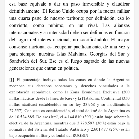
esa base equivale a dar un paso irreversible y claudicar
definitivamente. El Reino Unido ocupa por la fuerza militar
una cuarta parte de nuestro territorio; por definición, eso lo
convierte, como mínimo, en un rival. Las alianzas
internacionales y su intensidad deben ser definidas en función
del logro del interés nacional, no sacrificándolo. El mayor
consenso nacional es recuperar pacíficamente, de una vez y
para siempre, nuestras Islas Malvinas, Georgias del Sur y
Sandwich del Sur. Ese es el fuego sagrado de las nuevas
generaciones que entran en política.
[1]
El porcentaje incluye todas las zonas en donde la Argentina
reconoce sus derechos soberanos y derechos vinculados a la
explotación económica, como la Zona Económica Exclusiva (200
millas náuticas desde la línea de base) y la Plataforma Continental (350
millas náuticas) (establecidos en su ley 23.968 y su modificatoria
27.557). Con esto en consideración, el total de km² de la Argentina es
de 10.524.885. De esos km², el 4.144.810 (39%) están bajo soberanía
efectiva de la Argentina, mientras que 3.778.597 (36%) están bajo la
normativa del Sistema del Tratado Antártico y 2.601.477 (25%) están
bajo ocupación militar y colonial del RUGBIN.