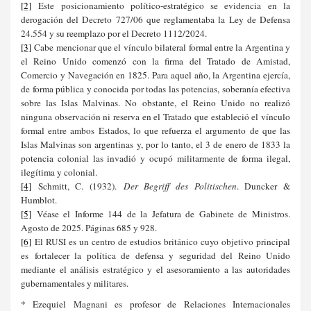
[2]
Este posicionamiento político-estratégico se evidencia en la
derogación del Decreto 727/06 que reglamentaba la Ley de Defensa
24.554 y su reemplazo por el Decreto 1112/2024.
[3]
Cabe mencionar que el vínculo bilateral formal entre la Argentina y
el Reino Unido comenzó con la firma del Tratado de Amistad,
Comercio y Navegación en 1825. Para aquel año, la Argentina ejercía,
de forma pública y conocida por todas las potencias, soberanía efectiva
sobre las Islas Malvinas. No obstante, el Reino Unido no realizó
ninguna observación ni reserva en el Tratado que estableció el vínculo
formal entre ambos Estados, lo que refuerza el argumento de que las
Islas Malvinas son argentinas y, por lo tanto, el 3 de enero de 1833 la
potencia colonial las invadió y ocupó militarmente de forma ilegal,
ilegítima y colonial.
[4]
Schmitt, C. (1932).
Der Begriff des Politischen
. Duncker &
Humblot.
[5]
Véase el Informe 144 de la Jefatura de Gabinete de Ministros.
Agosto de 2025. Páginas 685 y 928.
[6]
El RUSI es un centro de estudios británico cuyo objetivo principal
es fortalecer la política de defensa y seguridad del Reino Unido
mediante el análisis estratégico y el asesoramiento a las autoridades
gubernamentales y militares.
* Ezequiel Magnani es profesor de Relaciones Internacionales