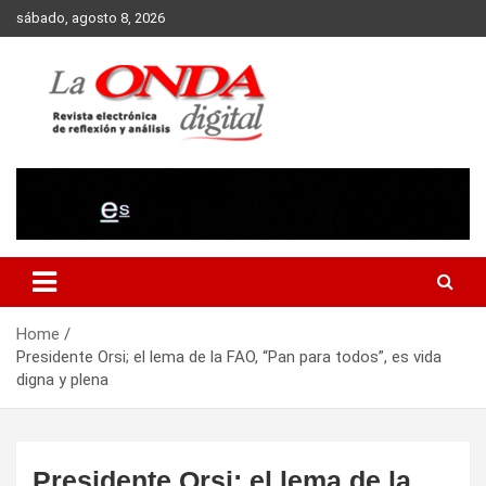
Skip
sábado, agosto 8, 2026
to
content
Revista electronica de reflexion y analisis
Home
Presidente Orsi; el lema de la FAO, “Pan para todos”, es vida
digna y plena
Presidente Orsi; el lema de la