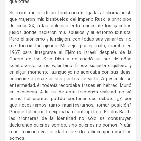
que otras.
Siempre me sentí profundamente ligada al idioma ídish
que trajeron mis bisabuelos del Imperio Ruso a principios
de siglo XX, a las colonias entrerrianas de los gauchos
judíos donde nacieron mis abuelos y al entorno icufista.
Pero el sionismo y la religión, con todas sus variantes, no
me fueron tan ajenos. Mi viejo, por ejemplo, marchó en
1967 para integrarse al Ejército israelí después de la
Guerra de los Seis Días y se quedó un par de años
colaborando como voluntario. Él era sionista orgulloso y
en algún momento, aunque yo no acordaba con sus ideas,
comencé a respetar sus puntos de vista. A pesar de su
enfermedad, él todavía recordaba frases en hebreo. Murió
en pandemia. A la luz de esta tremenda realidad, no sé
cómo hubiéramos podido sostener ese debate. ¿Y por
qué necesitamos tanto manifestarnos, tomar posición?
Porque tal como lo explicaba el antropólogo Fredrik Barth,
las fronteras de la identidad no sólo se construyen
declarando quiénes somos, sino quiénes no somos. Y aún
más, teniendo en cuenta lo que otros dicen que nosotros
somos.