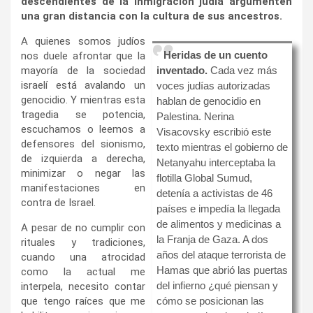
descendientes de la inmigración judía argumenten
una gran distancia con la cultura de sus ancestros.
A quienes somos judíos
Heridas de un cuento
nos duele afrontar que la
mayoría de la sociedad
inventado.
Cada vez más
israelí está avalando un
voces judías autorizadas
genocidio. Y mientras esta
hablan de genocidio en
tragedia se potencia,
Palestina. Nerina
escuchamos o leemos a
Visacovsky escribió este
defensores del sionismo,
texto mientras el gobierno de
de izquierda a derecha,
Netanyahu interceptaba la
minimizar o negar las
flotilla Global Sumud,
manifestaciones en
detenía a activistas de 46
contra de Israel.
países e impedía la llegada
de alimentos y medicinas a
A pesar de no cumplir con
la Franja de Gaza. A dos
rituales y tradiciones,
años del ataque terrorista de
cuando una atrocidad
Hamas que abrió las puertas
como la actual me
del infierno ¿qué piensan y
interpela, necesito contar
que tengo raíces que me
cómo se posicionan las