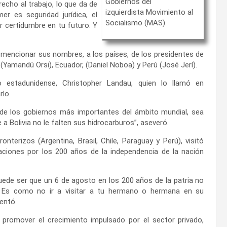
Gobiernos del
echo al trabajo, lo que da de
izquierdista Movimiento al
r es seguridad jurídica, el
Socialismo (MAS).
r certidumbre en tu futuro. Y
n mencionar sus nombres, a los países, de los presidentes de
Yamandú Orsi), Ecuador, (Daniel Noboa) y Perú (José Jerí).
 estadunidense, Christopher Landau, quien lo llamó en
rlo.
 de los gobiernos más importantes del ámbito mundial, sea
 a Bolivia no le falten sus hidrocarburos”, aseveró.
terizos (Argentina, Brasil, Chile, Paraguay y Perú), visitó
aciones por los 200 años de la independencia de la nación
de ser que un 6 de agosto en los 200 años de la patria no
s. Es como no ir a visitar a tu hermano o hermana en su
entó.
promover el crecimiento impulsado por el sector privado,