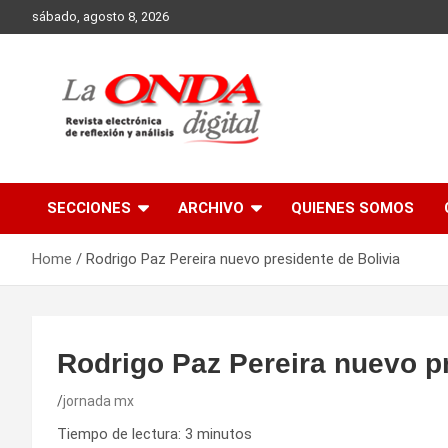
Skip
sábado, agosto 8, 2026
to
content
Revista electronica de reflexion y analisis
SECCIONES
ARCHIVO
QUIENES SOMOS
Home
Rodrigo Paz Pereira nuevo presidente de Bolivia
Rodrigo Paz Pereira nuevo pr
jornada mx
Tiempo de lectura:
3
minutos