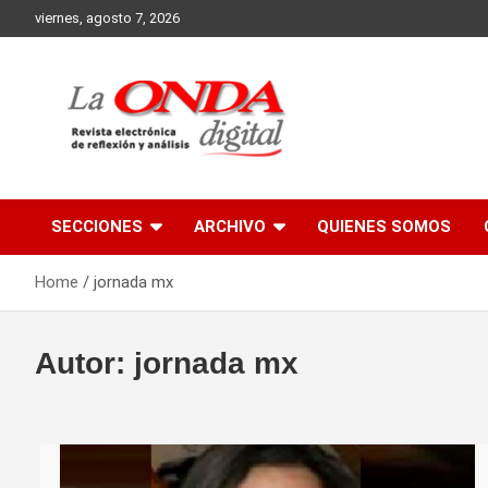
Skip
viernes, agosto 7, 2026
to
content
Revista electronica de reflexion y analisis
SECCIONES
ARCHIVO
QUIENES SOMOS
Home
jornada mx
Autor:
jornada mx