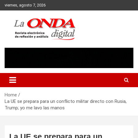
Skip
viernes, agosto 7, 2026
to
content
Revista electronica de reflexion y analisis
Home
La UE se prepara para un conflicto militar directo con Rusia,
Trump; yo me lavo las manos
La UE se prepara para un