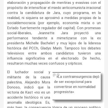
elaboración y propagación de mentiras y evasivas con el
propósito de intensificar el miedo anticomunista irracional
contra la candidatura de Jara, cuyo programa, en la
realidad, ni siquiera se aproximó a medidas propias de la
socialdemocracia (por ejemplo, economía mixta o un
Estado fuertemente regulador del capital). Con promesas
social-liberales, Jeannette Jara proyectó una
performance tendiente a mimetizarse con la ex
presidenta Michelle Bachelet y muy lejos de la lideresa
histórica del PCCh, Gladys Marín. Tampoco los debates
televisivos entre ambos candidatos tuvieron una
influencia significativa en el electorado. De hecho,
resultaron muchas veces confusos y crípticos.
El luchador social y
«La contrainsurgencia dejó
militante de la causa
de ser excepcional para
palestina, Alejandro Mora
convertirse en normalidad
Donoso, indicó que la
progresista»
victoria de Kast «no es un
accidente histórico ni una
anomalía ideológica. Es,
más bien, la consecuencia lógica de un proceso político