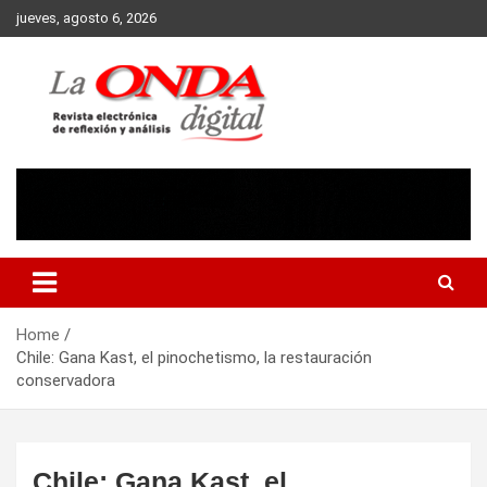
Skip
jueves, agosto 6, 2026
to
content
Revista electronica de reflexion y analisis
Home
Chile: Gana Kast, el pinochetismo, la restauración
conservadora
Chile: Gana Kast, el