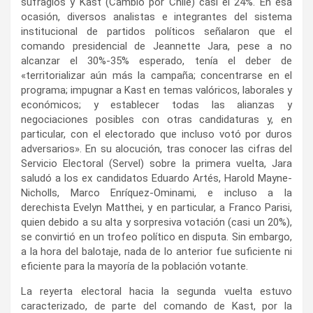
sufragios y Kast (Cambio por Chile) casi el 24%. En esa
ocasión, diversos analistas e integrantes del sistema
institucional de partidos políticos señalaron que el
comando presidencial de Jeannette Jara, pese a no
alcanzar el 30%-35% esperado, tenía el deber de
«territorializar aún más la campaña; concentrarse en el
programa; impugnar a Kast en temas valóricos, laborales y
económicos; y establecer todas las alianzas y
negociaciones posibles con otras candidaturas y, en
particular, con el electorado que incluso votó por duros
adversarios». En su alocución, tras conocer las cifras del
Servicio Electoral (Servel) sobre la primera vuelta, Jara
saludó a los ex candidatos Eduardo Artés, Harold Mayne-
Nicholls, Marco Enríquez-Ominami, e incluso a la
derechista Evelyn Matthei, y en particular, a Franco Parisi,
quien debido a su alta y sorpresiva votación (casi un 20%),
se convirtió en un trofeo político en disputa. Sin embargo,
a la hora del balotaje, nada de lo anterior fue suficiente ni
eficiente para la mayoría de la población votante.
La reyerta electoral hacia la segunda vuelta estuvo
caracterizado, de parte del comando de Kast, por la