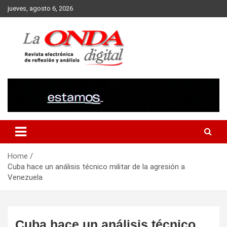
Skip
jueves, agosto 6, 2026
to
content
Revista electronica de reflexion y analisis
Home
Cuba hace un análisis técnico militar de la agresión a
Venezuela
Cuba hace un análisis técnico