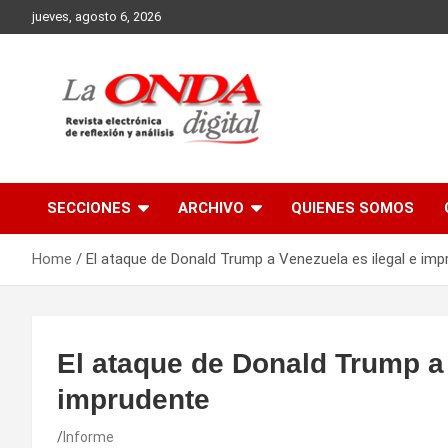
Skip
jueves, agosto 6, 2026
to
content
Revista electronica de reflexion y analisis
SECCIONES
ARCHIVO
QUIENES SOMOS
Home
El ataque de Donald Trump a Venezuela es ilegal e im
El ataque de Donald Trump a 
imprudente
Informe