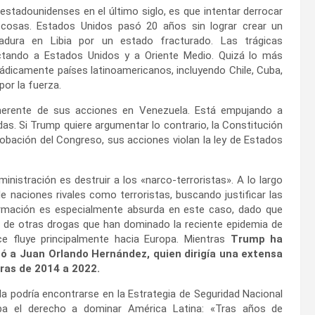
estadounidenses en el último siglo, es que intentar derrocar
 cosas. Estados Unidos pasó 20 años sin lograr crear un
adura en Libia por un estado fracturado. Las trágicas
ctando a Estados Unidos y a Oriente Medio. Quizá lo más
ádicamente países latinoamericanos, incluyendo Chile, Cuba,
or la fuerza.
herente de sus acciones en Venezuela. Está empujando a
idas. Si Trump quiere argumentar lo contrario, la Constitución
robación del Congreso, sus acciones violan la ley de Estados
ministración es destruir a los «narco-terroristas». A lo largo
de naciones rivales como terroristas, buscando justificar las
firmación es especialmente absurda en este caso, dado que
ni de otras drogas que han dominado la reciente epidemia de
e fluye principalmente hacia Europa. Mientras
Trump ha
ó a Juan Orlando Hernández, quien dirigía una extensa
ras de 2014 a 2022.
a podría encontrarse en la Estrategia de Seguridad Nacional
ba el derecho a dominar América Latina: «Tras años de