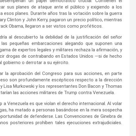
desempeñan un papel democrático crucial. Contienen el
icar sus planes de ataque ante el público y exigiendo a los
a esos planes. Durante años tras la votación sobre la guerra
ary Clinton y John Kerry, pagaron un precio político, mientras
arack Obama, llegaron a ser vistos como proféticos.
a al descubierto la debilidad de la justificación del señor
 a las pequeñas embarcaciones alegando que suponen una
ma de expertos legales y militares rechaza la afirmación, y
ducir drogas de contrabando en Estados Unidos —si de hecho
 gobierno o derrotar a su ejército.
 la aprobación del Congreso para sus acciones, en parte
reso son profundamente escépticos respecto a la dirección
ul y Lisa Murkowski y los representantes Don Bacon y Thomas
tarían las acciones militares de Trump contra Venezuela.
 Venezuela es que violan el derecho internacional. Al volar
ogas, ha matado a personas basándose en la mera sospecha
oportunidad de defenderse. Las Convenciones de Ginebra de
os posteriores prohíben tales ejecuciones extrajudiciales.