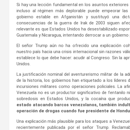
Si hay una lección fundamental en los asuntos exteriores 
incluso al régimen más deplorable puede empeorar las
gobierno estable en Afganistán y sustituyó una dict
consecuencias de la guerra de Irak de 2003 siguen afe
relevante es que Estados Unidos ha desestabilizado espor
Guatemala y Nicaragua, intentando derrocar a un gobierno p
El señor Trump aún no ha ofrecido una explicación co
nuestro país hacia una crisis internacional sin razones vál
establece lo que debe hacer: acudir al Congreso. Sin la ap
Unidos.
La justificación nominal del aventurerismo militar de la ad
de la historia, los gobiernos han etiquetado a los líderes 
incursiones militares como operaciones policiales. La a
Venezuela no es un productor significativo de fentanilo 
sobredosis en Estados Unidos, y la cocaína que produc
estado atacando barcos venezolanos, también indult
operación de drogas cuando fue presidente de Hondu
Una explicación más plausible para los ataques a Venezuel
recientemente publicada por el señor Trump. Reclama