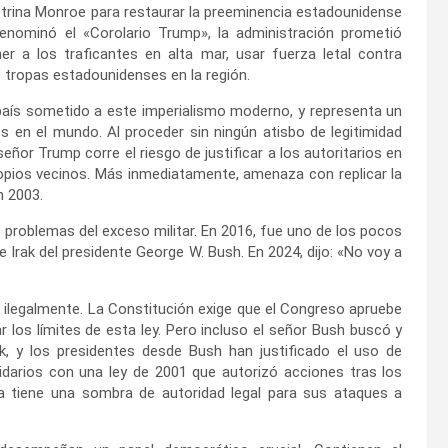
ctrina Monroe para restaurar la preeminencia estadounidense
enominó el «Corolario Trump», la administración prometió
er a los traficantes en alta mar, usar fuerza letal contra
 tropas estadounidenses en la región.
país sometido a este imperialismo moderno, y representa un
os en el mundo. Al proceder sin ningún atisbo de legitimidad
 señor Trump corre el riesgo de justificar a los autoritarios en
ropios vecinos. Más inmediatamente, amenaza con replicar la
n 2003.
problemas del exceso militar. En 2016, fue uno de los pocos
e Irak del presidente George W. Bush. En 2024, dijo: «No voy a
 ilegalmente. La Constitución exige que el Congreso apruebe
r los límites de esta ley. Pero incluso el señor Bush buscó y
ak, y los presidentes desde Bush han justificado el uso de
idarios con una ley de 2001 que autorizó acciones tras los
ra tiene una sombra de autoridad legal para sus ataques a