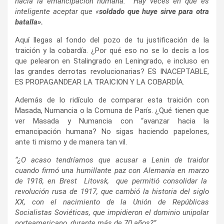
hacia la emancipación humana. Hay veces en que es
inteligente aceptar que «
soldado que huye sirve para otra
batalla».
Aquí llegas al fondo del pozo de tu justificación de la
traición y la cobardía. ¿Por qué eso no se lo decís a los
que pelearon en Stalingrado en Leningrado, e incluso en
las grandes derrotas revolucionarias? ES INACEPTABLE,
ES PROPAGANDEAR LA TRAICION Y LA COBARDÍA.
Además de lo ridículo de comparar esta traición con
Masada, Numancia o la Comuna de París. ¿Qué tienen que
ver Masada y Numancia con “avanzar hacia la
emancipación humana? No sigas haciendo papelones,
ante ti mismo y de manera tan vil.
“¿O acaso tendríamos que acusar a Lenin de traidor
cuando firmó una humillante paz con Alemania en marzo
de 1918, en Brest Litovsk, que permitió consolidar la
revolución rusa de 1917, que cambió la historia del siglo
XX, con el nacimiento de la Unión de Repúblicas
Socialistas Soviéticas, que impidieron el dominio unipolar
norteamericano, durante más de 70 años?”