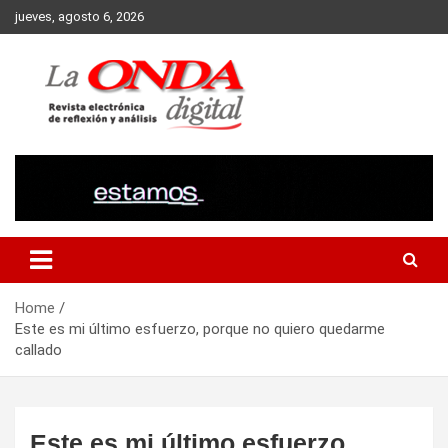
Skip
jueves, agosto 6, 2026
to
content
Revista electronica de reflexion y analisis
Home
Este es mi último esfuerzo, porque no quiero quedarme
callado
Este es mi último esfuerzo,