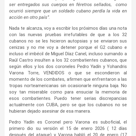
ser entregados sus cuerpos en féretros sellados, como
ocurrió siempre que un soldado cubano perdía la vida en
acción en otro país”.
Nada te alcanza, voy a escribir los próximos días una nota
con las nuevas pruebas irrefutables de que a los 32
cubanos no se les hicieron autopsias y se enviaron sus
cenizas y no me voy a detener porque el G2 cubano e
incluso el imbécil de Miguel Díaz Canel, incluso sumando a
Raúl Castro insulten a los 32 combatientes cubanos, que
según ellos y los dos coroneles Pedro Yadín y Yohandris
Varona Torre, VENDIDOS o que se escondieron al
momento de los combates, afirmen que enfrentaron a las
tropas norteamericanas sin ocasionarle ninguna baja. No
soy tan miserable como para ensuciar la memoria de
esos combatientes. Puedo tener serias discrepancias
actualmente con CUBA, pero se que los cubanos no se
hubieran dejado asesinar de esa manera.
Pedro Yadín es Coronel pero Varona es suboficial, el
primero dio su versión el 15 de enero 2026 ( 12 días
después del ataque) y Varona habló el 20 de enero (17