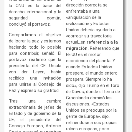
dirección correcta se
la ONU es la base del
enfrentaba a una
derecho internacional y la
«aniquilación de la
seguridad común,
civilización» y Estados
concluyó el portavoz.
Unidos debería ayudarla a
Compartimos el objetivo
«corregir su trayectoria
de lograr la paz y estamos
actual…en
referencia a la
haciendo todo lo posible
migración.
Reiterando que
para contribuir, señaló. El
EE.UU es el motor
portavoz reafirmó que la
económico del planeta. Y
presidenta del CE, Ursula
cuando Estados Unidos
von der Leyen, había
prospera, el mundo entero
recibido una invitación
prospera. Siempre lo ha
para unirse al Consejo de
sido», dijo Trump en el foro
Paz y expresó su gratitud.
de Davos, donde el tema de
Groenlandia dominó las
Tras una cumbre
discusiones. «Estados
extraordinaria de jefes de
Unidos se preocupa por la
Estado y de gobierno de la
gente de Europa», dijo,
UE, el presidente del
refiriéndose a sus propias
Consejo Europeo, Antonio
raíces europeas, poco
Costa, expresó su postura