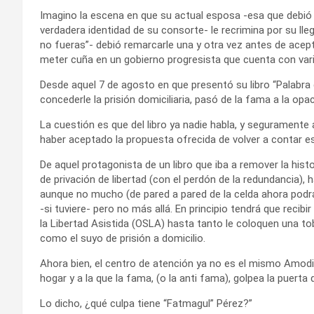
Imagino la escena en que su actual esposa -esa que debió
verdadera identidad de su consorte- le recrimina por su ll
no fueras”- debió remarcarle una y otra vez antes de ace
meter cuña en un gobierno progresista que cuenta con var
Desde aquel 7 de agosto en que presentó su libro “Palabra
concederle la prisión domiciliaria, pasó de la fama a la opa
La cuestión es que del libro ya nadie habla, y seguramente 
haber aceptado la propuesta ofrecida de volver a contar
De aquel protagonista de un libro que iba a remover la histor
de privación de libertad (con el perdón de la redundancia),
aunque no mucho (de pared a pared de la celda ahora podrá de
-si tuviere- pero no más allá. En principio tendrá que recibi
la Libertad Asistida (OSLA) hasta tanto le coloquen una tob
como el suyo de prisión a domicilio.
Ahora bien, el centro de atención ya no es el mismo Amodi
hogar y a la que la fama, (o la anti fama), golpea la puert
Lo dicho, ¿qué culpa tiene “Fatmagul” Pérez?”