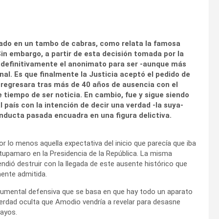
ado en un tambo de cabras, como relata la famosa
Sin embargo, a partir de esta decisión tomada por la
ó definitivamente el anonimato para ser -aunque más
al. Es que finalmente la Justicia aceptó el pedido de
en regresara tras más de 40 años de ausencia con el
e tiempo de ser noticia. En cambio, fue y sigue siendo
l país con la intención de decir una verdad -la suya-
nducta pasada encuadra en una figura delictiva.
r lo menos aquella expectativa del inicio que parecía que iba
tupamaro en la Presidencia de la República. La misma
dió destruir con la llegada de este ausente histórico que
mente admitida.
rgumental defensiva que se basa en que hay todo un aparato
verdad oculta que Amodio vendría a revelar para desasne
ayos.