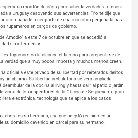
 esperar un montón de años para saber la verdadera o cuasi
egada a Uruguay desoyendo sus advertencias. “Yo te dije que
ptar acompañarle a ser parte de una maniobra pergeñada para
ios tupamaros en cargos de gobierno.
 de Amodio” a este 7 de octubre en que se accedió a
cidad sin intermedios.
al ex tupamaro no le alcance el tiempo para arrepentirse de
 esa verdad que a muy pocos importa y muchos menos creen.
ia oficial a este privado de su libertad por reiterados delitos
 hay un abismo. Su libertad ambulatoria se verá ampliada
ambular de la cocina al living y hasta salir al patio o jardín
r la visita de los inspectores de la Oficina de Seguimiento para
illera electrónica, tecnología que se aplica a los casos
o, ahora es su hermana, esa que aceptó recibirlo en su
a de su domicilio devenido en cárcel para su hermano.