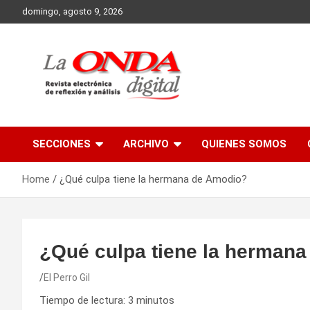
Skip
domingo, agosto 9, 2026
to
content
Revista electronica de reflexion y analisis
SECCIONES
ARCHIVO
QUIENES SOMOS
Home
¿Qué culpa tiene la hermana de Amodio?
¿Qué culpa tiene la herman
El Perro Gil
Tiempo de lectura:
3
minutos