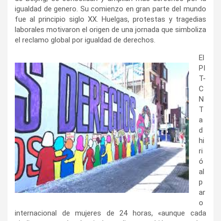
igualdad de genero. Su comienzo en gran parte del mundo
fue al principio siglo XX. Huelgas, protestas y tragedias
laborales motivaron el origen de una jornada que simboliza
el reclamo global por igualdad de derechos.
El
PI
T-
C
N
T
a
d
hi
ri
ó
al
p
ar
o
internacional de mujeres de 24 horas, «aunque cada