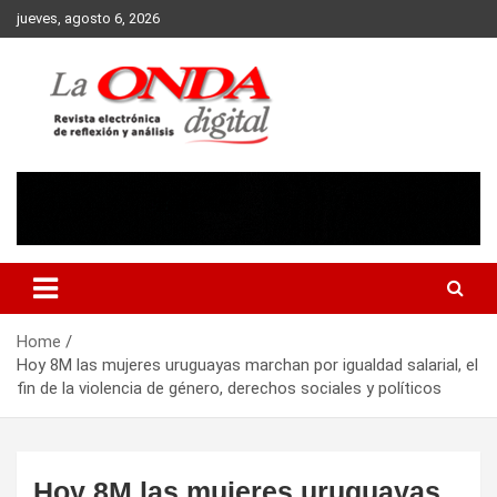
Skip
jueves, agosto 6, 2026
to
content
Revista electronica de reflexion y analisis
Home
Hoy 8M las mujeres uruguayas marchan por igualdad salarial, el
fin de la violencia de género, derechos sociales y políticos
Hoy 8M las mujeres uruguayas