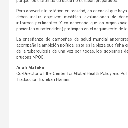
porque los sistemas de salud no estaban preparados.
Para convertir la retórica en realidad, es esencial que hay
deben incluir objetivos medibles, evaluaciones de d
informes pertinentes. Y es necesario que las organizacio
pacientes subatendidos) participen en el seguimiento de l
La enseñanza de campañas de salud mundial anteriores
acompaña la ambición política: esta es la pieza que falta e
de la tuberculosis de una vez por todas, los gobiernos de
pruebas NPOC.
Anafi Mataka
Co-Director of the Center for Global Health Policy and Poli
Traducción: Esteban Flamini.