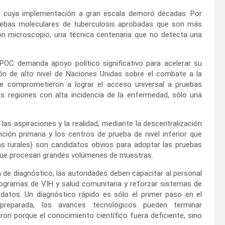
es cuya implementación a gran escala demoró décadas. Por
uebas moleculares de tuberculosis aprobadas que son más
on microscopio, una técnica centenaria que no detecta una
POC demanda apoyo político significativo para acelerar su
ión de alto nivel de Naciones Unidas sobre el combate a la
e comprometieron a lograr el acceso universal a pruebas
s regiones con alta incidencia de la enfermedad, sólo una
as aspiraciones y la realidad, mediante la descentralización
ción primaria y los centros de prueba de nivel inferior que
s rurales) son candidatos obvios para adoptar las pruebas
que procesan grandes volúmenes de muestras.
a de diagnóstico, las autoridades deben capacitar al personal
 programas de VIH y salud comunitaria y reforzar sistemas de
atos. Un diagnóstico rápido es sólo el primer paso en el
preparada, los avances tecnológicos pueden terminar
n porque el conocimiento científico fuera deficiente, sino