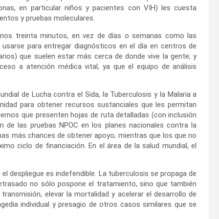
as, en particular niños y pacientes con VIH) les cuesta
entos y pruebas moleculares.
 unos treinta minutos, en vez de días o semanas como las
n usarse para entregar diagnósticos en el día en centros de
arios) que suelen estar más cerca de donde vive la gente; y
ceso a atención médica vital, ya que el equipo de análisis
undial de Lucha contra el Sida, la Tuberculosis y la Malaria a
tunidad para obtener recursos sustanciales que les permitan
iernos que presenten hojas de ruta detalladas (con inclusión
ón de las pruebas NPOC en los planes nacionales contra la
has más chances de obtener apoyo; mientras que los que no
mo ciclo de financiación. En el área de la salud mundial, el
el despliegue es indefendible. La tuberculosis se propaga de
retrasado no sólo pospone el tratamiento, sino que también
ransmisión, elevar la mortalidad y acelerar el desarrollo de
edia individual y presagio de otros casos similares que se