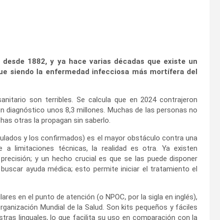
 desde 1882, y ya hace varias décadas que existe un
gue siendo la enfermedad infecciosa más mortífera del
itario son terribles. Se calcula que en 2024 contrajeron
ron diagnóstico unos 8,3 millones. Muchas de las personas no
as otras la propagan sin saberlo.
lculados y los confirmados) es el mayor obstáculo contra una
 a limitaciones técnicas, la realidad es otra. Ya existen
 precisión; y un hecho crucial es que se las puede disponer
uscar ayuda médica; esto permite iniciar el tratamiento el
es en el punto de atención (o NPOC, por la sigla en inglés),
ganización Mundial de la Salud. Son kits pequeños y fáciles
ras linguales, lo que facilita su uso en comparación con la