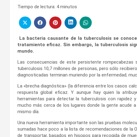
Tiempo de lectura:
4
minutos
La bacteria causante de la tuberculosis se conoce
tratamiento eficaz. Sin embargo, la tuberculosis si
mundo.
Las consecuencias de este persistente rompecabezas san
tuberculosis 10,7 millones de personas, pero sólo recibie
diagnosticadas terminan muriendo por la enfermedad; much
La «brecha diagnóstica» (la diferencia entre los casos ca
respuesta global eficaz. Y aunque hay quien la atribuye
herramientas para detectar la tuberculosis con rapidez y
mucho más cerca de los lugares donde la gente acude a b
mismo día.
Una nueva herramienta importante son las pruebas molecular
sumadas hace poco a la lista de recomendaciones de la Or
de transportar, basados en hisopos para recogida de muest