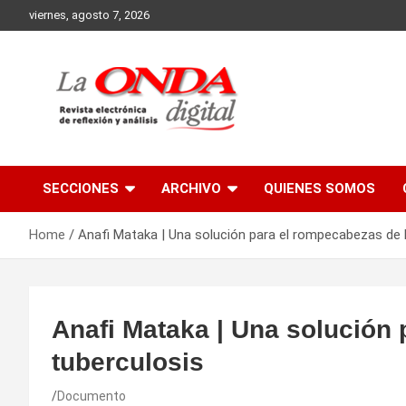
Skip
viernes, agosto 7, 2026
to
content
Revista electronica de reflexion y analisis
SECCIONES
ARCHIVO
QUIENES SOMOS
Home
Anafi Mataka | Una solución para el rompecabezas de l
Anafi Mataka | Una solución 
tuberculosis
Documento