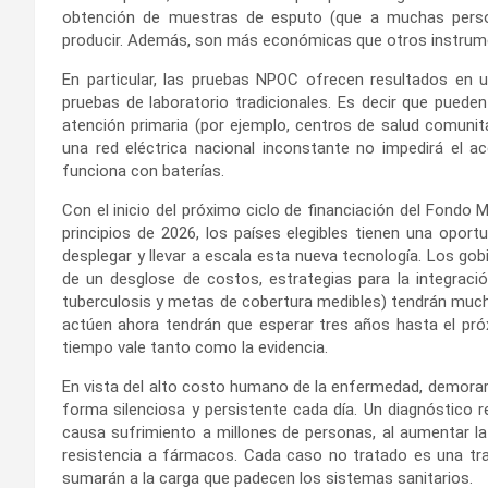
obtención de muestras de esputo (que a muchas person
producir. Además, son más económicas que otros instrum
En particular, las pruebas NPOC ofrecen resultados en
pruebas de laboratorio tradicionales. Es decir que puede
atención primaria (por ejemplo, centros de salud comunit
una red eléctrica nacional inconstante no impedirá el ac
funciona con baterías.
Con el inicio del próximo ciclo de financiación del Fondo M
principios de 2026, los países elegibles tienen una opor
desplegar y llevar a escala esta nueva tecnología. Los gob
de un desglose de costos, estrategias para la integraci
tuberculosis y metas de cobertura medibles) tendrán muc
actúen ahora tendrán que esperar tres años hasta el próxi
tiempo vale tanto como la evidencia.
En vista del alto costo humano de la enfermedad, demorar 
forma silenciosa y persistente cada día. Un diagnóstico 
causa sufrimiento a millones de personas, al aumentar la t
resistencia a fármacos. Cada caso no tratado es una trag
sumarán a la carga que padecen los sistemas sanitarios.