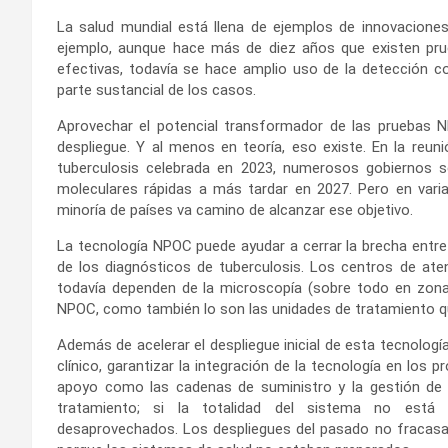
La salud mundial está llena de ejemplos de innovacion
ejemplo, aunque hace más de diez años que existen pr
efectivas, todavía se hace amplio uso de la detección c
parte sustancial de los casos.
Aprovechar el potencial transformador de las pruebas N
despliegue. Y al menos en teoría, eso existe. En la reun
tuberculosis celebrada en 2023, numerosos gobiernos s
moleculares rápidas a más tardar en 2027. Pero en varia
minoría de países va camino de alcanzar ese objetivo.
La tecnología NPOC puede ayudar a cerrar la brecha entre l
de los diagnósticos de tuberculosis. Los centros de aten
todavía dependen de la microscopía (sobre todo en zona
NPOC, como también lo son las unidades de tratamiento 
Además de acelerar el despliegue inicial de esta tecnologí
clínico, garantizar la integración de la tecnología en los
apoyo como las cadenas de suministro y la gestión de d
tratamiento; si la totalidad del sistema no está 
desaprovechados. Los despliegues del pasado no fracasaro