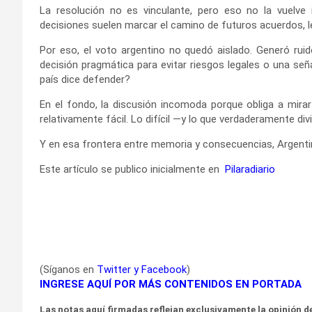
La resolución no es vinculante, pero eso no la vuelve ir
decisiones suelen marcar el camino de futuros acuerdos, l
Por eso, el voto argentino no quedó aislado. Generó ruid
decisión pragmática para evitar riesgos legales o una seña
país dice defender?
En el fondo, la discusión incomoda porque obliga a mira
relativamente fácil. Lo difícil —y lo que verdaderamente di
Y en esa frontera entre memoria y consecuencias, Argentin
Este artículo se publico inicialmente en
Pilaradiario
(Síganos en
Twitter
y
Facebook
)
INGRESE AQUÍ POR MÁS CONTENIDOS EN PORTADA
Las notas aquí firmadas reflejan exclusivamente la opinión de