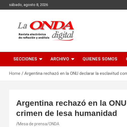
Skip
sábado, agosto 8, 2026
to
content
Revista electronica de reflexion y analisis
SECCIONES
ARCHIVO
QUIENES SOMOS
Home
Argentina rechazó en la ONU declarar la esclavitud c
Argentina rechazó en la ONU
crimen de lesa humanidad
Mesa de prensa/ONDA