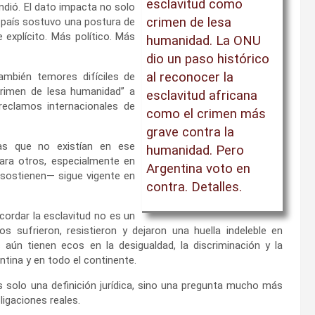
esclavitud como
ndió. El dato impacta no solo
crimen de lesa
el país sostuvo una postura de
 explícito. Más político. Más
humanidad. La ONU
dio un paso histórico
al reconocer la
ambién temores difíciles de
 “crimen de lesa humanidad” a
esclavitud africana
 reclamos internacionales de
como el crimen más
grave contra la
as que no existían en ese
humanidad. Pero
ara otros, especialmente en
Argentina voto en
a —sostienen— sigue vigente en
contra. Detalles.
ecordar la esclavitud no es un
 sufrieron, resistieron y dejaron una huella indeleble en
 aún tienen ecos en la desigualdad, la discriminación y la
tina y en todo el continente.
s solo una definición jurídica, sino una pregunta mucho más
igaciones reales.