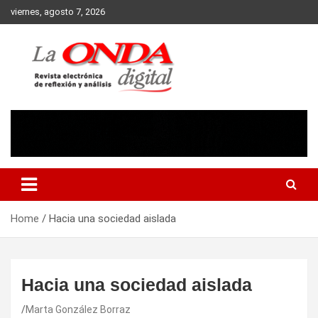
Skip
viernes, agosto 7, 2026
to
content
Revista electronica de reflexion y analisis
Home
Hacia una sociedad aislada
Hacia una sociedad aislada
Marta González Borraz