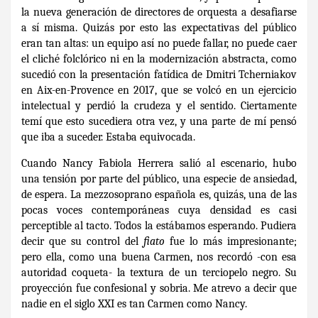
la nueva generación de directores de orquesta a desafiarse
a sí misma. Quizás por esto las expectativas del público
eran tan altas: un equipo así no puede fallar, no puede caer
el cliché folclórico ni en la modernización abstracta, como
sucedió con la presentación fatídica de Dmitri Tcherniakov
en Aix-en-Provence en 2017, que se volcó en un ejercicio
intelectual y perdió la crudeza y el sentido. Ciertamente
temí que esto sucediera otra vez, y una parte de mí pensó
que iba a suceder. Estaba equivocada.
Cuando Nancy Fabiola Herrera salió al escenario, hubo
una tensión por parte del público, una especie de ansiedad,
de espera. La mezzosoprano española es, quizás, una de las
pocas voces contemporáneas cuya densidad es casi
perceptible al tacto. Todos la estábamos esperando. Pudiera
decir que su control del
fiato
fue lo más impresionante;
pero ella, como una buena Carmen, nos recordó -con esa
autoridad coqueta- la textura de un terciopelo negro. Su
proyección fue confesional y sobria. Me atrevo a decir que
nadie en el siglo XXI es tan Carmen como Nancy.