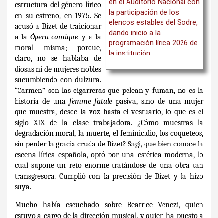
en el Auditorio Nacional con
estructura del género lírico
la participación de los
en su estreno, en 1975. Se
elencos estables del Sodre,
acusó a Bizet de traicionar
dando inicio a la
a la
Ópera-comique
y a la
programación lírica 2026 de
moral misma; porque,
la institución.
claro, no se hablaba de
diosas ni de mujeres nobles
sucumbiendo con dulzura.
“Carmen” son las cigarreras que pelean y fuman, no es la
historia de una
femme fatale
pasiva, sino de una mujer
que muestra, desde la voz hasta el vestuario, lo que es el
siglo XIX de la clase trabajadora. ¿Cómo muestras la
degradación moral, la muerte, el feminicidio, los coqueteos,
sin perder la gracia cruda de Bizet? Sagi, que bien conoce la
escena lírica española, optó por una estética moderna, lo
cual supone un reto enorme tratándose de una obra tan
transgresora. Cumplió con la precisión de Bizet y la hizo
suya.
Mucho había escuchado sobre Beatrice Venezi, quien
estuvo a cargo de la dirección musical, y quien ha puesto a