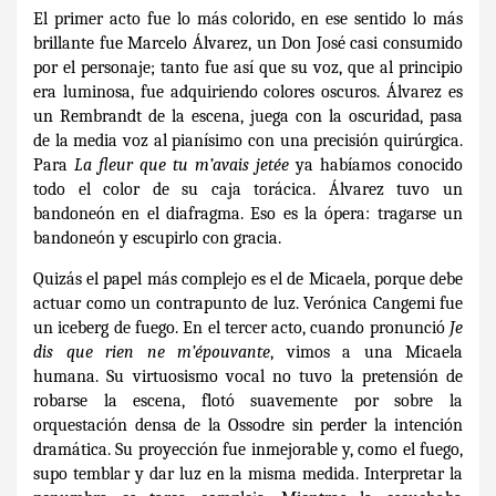
El primer acto fue lo más colorido, en ese sentido lo más
brillante fue Marcelo Álvarez, un Don José casi consumido
por el personaje; tanto fue así que su voz, que al principio
era luminosa, fue adquiriendo colores oscuros. Álvarez es
un Rembrandt de la escena, juega con la oscuridad, pasa
de la media voz al pianísimo con una precisión quirúrgica.
Para
La fleur que tu m’avais jetée
ya habíamos conocido
todo el color de su caja torácica. Álvarez tuvo un
bandoneón en el diafragma. Eso es la ópera: tragarse un
bandoneón y escupirlo con gracia.
Quizás el papel más complejo es el de Micaela, porque debe
actuar como un contrapunto de luz. Verónica Cangemi fue
un iceberg de fuego. En el tercer acto, cuando pronunció
Je
dis que rien ne m’épouvante
, vimos a una Micaela
humana. Su virtuosismo vocal no tuvo la pretensión de
robarse la escena, flotó suavemente por sobre la
orquestación densa de la Ossodre sin perder la intención
dramática. Su proyección fue inmejorable y, como el fuego,
supo temblar y dar luz en la misma medida. Interpretar la