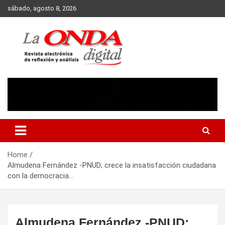
Skip
sábado, agosto 8, 2026
to
content
Revista electronica de reflexion y analisis
Home
Almudena Fernández -PNUD; crece la insatisfacción ciudadana
con la democracia…
Almudena Fernández -PNUD;