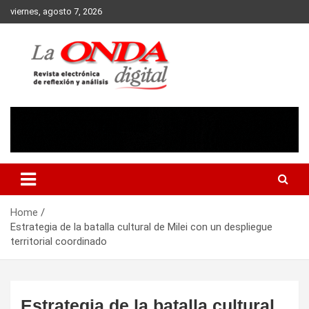
Skip
viernes, agosto 7, 2026
to
content
Revista electronica de reflexion y analisis
Home
Estrategia de la batalla cultural de Milei con un despliegue
territorial coordinado
Estrategia de la batalla cultural