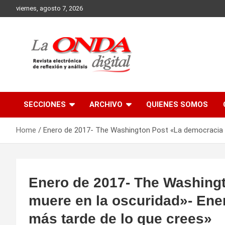
Skip
viernes, agosto 7, 2026
to
content
Revista electronica de reflexion y analisis
SECCIONES
ARCHIVO
QUIENES SOMOS
Home
Enero de 2017- The Washington Post «La democracia m
Enero de 2017- The Washing
muere en la oscuridad»- Ener
más tarde de lo que crees»