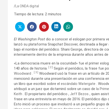
La ONDA digital
Tiempo de lectura:
2
minutos
El Washington Post
dio a conocer el eslogan por primera v
lanzó su plataforma Snapchat Discover, destinada a llegar 
bajo el nombre del periódico. Shani George, directora de co
internamente dentro de la empresa durante años antes de
«La democracia muere en la oscuridad» fue el primer eslo
[
2
]
140 años de historia.
Según el periódico, la frase fue po
[
3
]
Woodward
.
Woodward usó la frase en un artículo de 2
mencionó durante una presentación en una conferencia e
un libro que escribió sobre el
escándalo Watergate
. Woodwa
atribuyó a un juez que dictaminó sobre un caso de
la Prim
Keith
. El propietario del periódico ,
Jeff Bezos
, quien asis
frase en una entrevista en mayo de 2016. El periódico dijo q
Esto inició un proceso que involucró a un pequeño grupo de