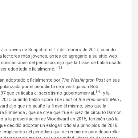
ez a través de
Snapchat
el 17 de febrero de 2017, cuando
a lectores más jóvenes, antes de agregarlo a su sitio web
municaciones del periódico, dijo que la frase se había usado
[
3
]
 ser adoptada oficialmente.
gan adoptado oficialmente por
The Washington
Post
en sus
pularizada por el periodista de investigación
Bob
[
4
]
007 que criticaba el secretismo gubernamental,
y la
n 2015 cuando habló sobre
The Last of the President’s Men
,
rd dijo que no acuñó la frase él mismo, sino que la
era Enmienda
, que se cree que fue el juez de circuito
Damon
tió a la presentación de Woodward en 2015, también usó la
ue decidió adoptar un eslogan oficial a principios de 2016.
 empleados del periódico que se reunieron para desarrollar