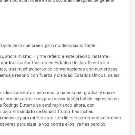
«La democracia muere en la oscuridad» después de generar
 tarde de lo que crees, pero no demasiado tarde.
hoy, ahora mismo —y me refiero a este preciso instante—
 contra el autoritarismo en Estados Unidos. Si esto les
meses, tras muchas horas de conversaciones con numerosas
nsaje resonó con fuerza y ​​claridad: Estados Unidos, se les
 «deslizamiento», pero eso lo hace sonar gradual y suave.
az por sus esfuerzos para salvar la libertad de expresión en
 de Rodrigo Duterte se está repitiendo ahora, con
os bajo el mandato de Donald Trump. Las luchas
mensaje para mí fue este: Los líderes autoritarios derrocan
speras para alzar la voz contra ellos, ya has perdido.