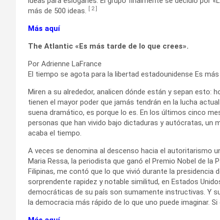
ideas para eslóganes. El grupo finalmente se decidió por 
[
2
]
más de 500 ideas.
Más aquí
The Atlantic «Es más tarde de lo que crees».
Por Adrienne LaFrance
El tiempo se agota para la libertad estadounidense Es más
Miren a su alrededor, analicen dónde están y sepan esto: 
tienen el mayor poder que jamás tendrán en la lucha actual
suena dramático, es porque lo es. En los últimos cinco 
personas que han vivido bajo dictaduras y autócratas, un me
acaba el tiempo.
A veces se denomina al descenso hacia el autoritarismo un
Maria Ressa, la periodista que ganó el Premio Nobel de la P
Filipinas, me contó que lo que vivió durante la presidencia
sorprendente rapidez y notable similitud, en Estados Unid
democráticas de su país son sumamente instructivas. Y su 
la democracia más rápido de lo que uno puede imaginar. Si e
Más aquí