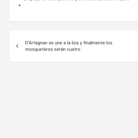
Navegación
D’Artagnan se une a la liza y finalmente los
de
mosqueteros serán cuatro
entradas