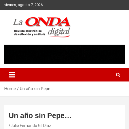
Skip
viernes, agosto 7, 2026
to
content
Revista electronica de reflexion y analisis
Home
Un año sin Pepe…
Un año sin Pepe…
Julio Fernando Gil Díaz