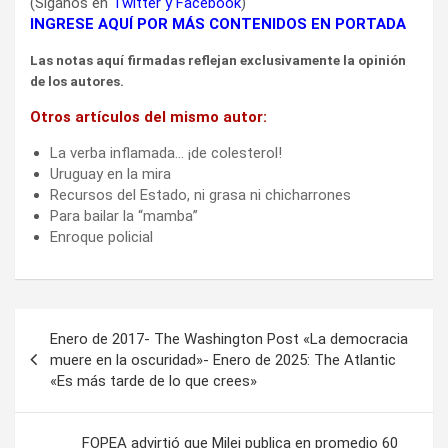
(Síganos en
Twitter
y
Facebook
)
INGRESE AQUÍ POR MÁS CONTENIDOS EN PORTADA
Las notas aquí firmadas reflejan exclusivamente la opinión
de los autores.
Otros artículos del mismo autor:
La verba inflamada… ¡de colesterol!
Uruguay en la mira
Recursos del Estado, ni grasa ni chicharrones
Para bailar la “mamba”
Enroque policial
Navegación
Enero de 2017- The Washington Post «La democracia
de
muere en la oscuridad»- Enero de 2025: The Atlantic
«Es más tarde de lo que crees»
entradas
FOPEA advirtió que Milei publica en promedio 60