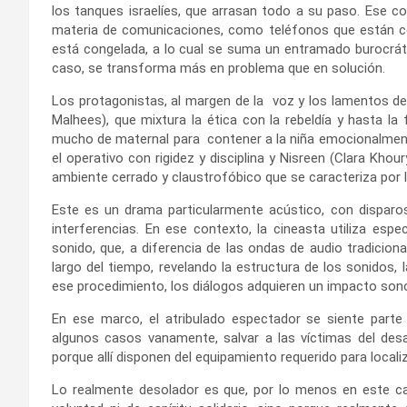
los tanques israelíes, que arrasan todo a su paso. Ese co
materia de comunicaciones, como teléfonos que están c
está congelada, a lo cual se suma un entramado burocrát
caso, se transforma más en problema que en solución.
Los protagonistas, al margen de la voz y los lamentos de
Malhees), que mixtura la ética con la rebeldía y hasta la 
mucho de maternal para contener a la niña emocionalment
el operativo con rigidez y disciplina y Nisreen (Clara Khou
ambiente cerrado y claustrofóbico que se caracteriza por la
Este es un drama particularmente acústico, con disparos
interferencias. En ese contexto, la cineasta utiliza esp
sonido, que, a diferencia de las ondas de audio tradicio
largo del tiempo, revelando la estructura de los sonidos,
ese procedimiento, los diálogos adquieren un impacto sono
En ese marco, el atribulado espectador se siente part
algunos casos vanamente, salvar a las víctimas del des
porque allí disponen del equipamiento requerido para localiz
Lo realmente desolador es que, por lo menos en este ca