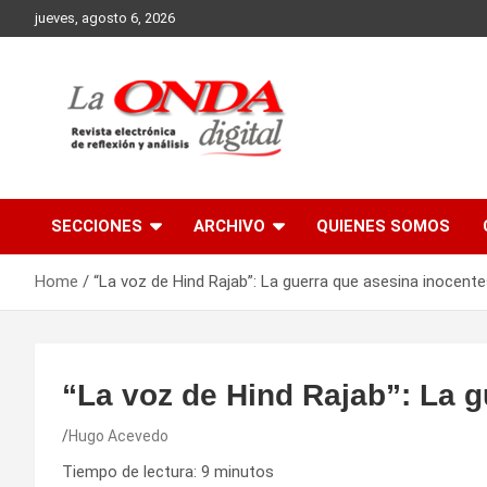
Skip
jueves, agosto 6, 2026
to
content
Revista electronica de reflexion y analisis
SECCIONES
ARCHIVO
QUIENES SOMOS
Home
“La voz de Hind Rajab”: La guerra que asesina inocent
“La voz de Hind Rajab”: La 
Hugo Acevedo
Tiempo de lectura:
9
minutos