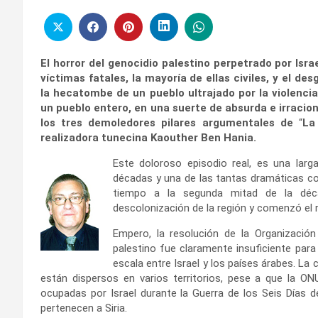
El horror del genocidio palestino perpetrado por Isr
víctimas fatales, la mayoría de ellas civiles, y el d
la hecatombe de un pueblo ultrajado por la violenci
un pueblo entero, en una suerte de absurda e irracion
los tres demoledores pilares argumentales de
“
La
realizadora tunecina Kaouther Ben Hania.
Este doloroso episodio real, es una larg
décadas y una de las tantas
dramáticas co
tiempo a la segunda mitad de la déc
descolonización de la región y comenzó el 
Empero, la resolución de la Organizació
palestino fue claramente insuficiente para di
escala entre Israel y los países árabes. La
están dispersos en varios territorios, pese a que la O
ocupadas por Israel durante la Guerra de los Seis Días de
pertenecen a Siria.