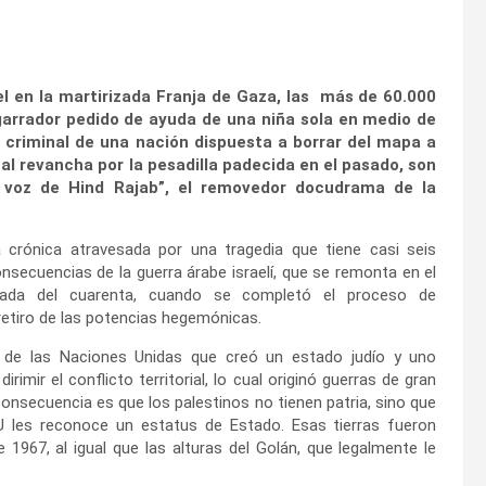
ael en la martirizada Franja de Gaza, las más de 60.000
esgarrador pedido de ayuda de una niña sola en medio de
a criminal de una nación dispuesta a borrar del mapa a
al revancha por la pesadilla padecida en el pasado, son
 voz de Hind
Rajab”, el removedor docudrama de la
a crónica atravesada por una tragedia que tiene casi seis
nsecuencias de la guerra árabe israelí, que se remonta en el
ada del cuarenta, cuando se completó el proceso de
retiro de las potencias hegemónicas.
n de las Naciones Unidas que creó un estado judío y uno
rimir el conflicto territorial, lo cual originó guerras de gran
 consecuencia es que los palestinos no tienen patria, sino que
NU les reconoce un estatus de Estado. Esas tierras fueron
 1967, al igual que las alturas del Golán, que legalmente le