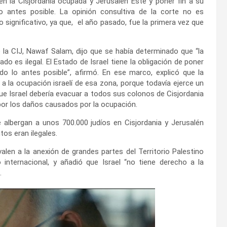
en la Cisjordania ocupada y Jerusalén Este y poner fin a su
o antes posible. La opinión consultiva de la corte no es
o significativo, ya que, el año pasado, fue la primera vez que
de la CIJ, Nawaf Salam, dijo que se había determinado que “la
ado es ilegal. El Estado de Israel tiene la obligación de poner
ado lo antes posible”, afirmó. En ese marco, explicó que la
 a la ocupación israelí de esa zona, porque todavía ejerce un
que Israel debería evacuar a todos sus colonos de Cisjordania
por los daños causados ​​por la ocupación.
 albergan a unos 700.000 judíos en Cisjordania y Jerusalén
tos eran ilegales.
valen a la anexión de grandes partes del Territorio Palestino
 internacional, y añadió que Israel “no tiene derecho a la
.