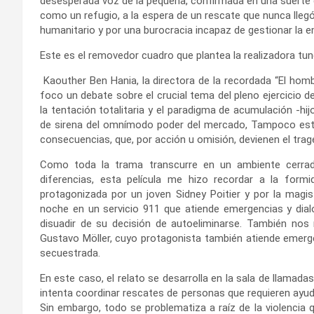
desesperada voz de la pequeña, confirmada en una suerte d
como un refugio, a la espera de un rescate que nunca llegó, 
humanitario y por una burocracia incapaz de gestionar la 
Este es el removedor cuadro que plantea la realizadora tu
Kaouther Ben Hania, la directora de la recordada “El hom
foco un debate sobre el crucial tema del pleno ejercicio d
la tentación totalitaria y el paradigma de acumulación -hi
de sirena del omnímodo poder del mercado, Tampoco esta 
consecuencias, que, por acción u omisión, devienen el trag
Como toda la trama transcurre en un ambiente cerrado
diferencias, esta película me hizo recordar a la formi
protagonizada por un joven Sidney Poitier y por la magi
noche en un servicio 911 que atiende emergencias y dialo
disuadir de su decisión de autoeliminarse. También nos 
Gustavo Möller, cuyo protagonista también atiende emerge
secuestrada.
En este caso, el relato se desarrolla en la sala de llamad
intenta coordinar rescates de personas que requieren ayud
Sin embargo, todo se problematiza a raíz de la violencia q