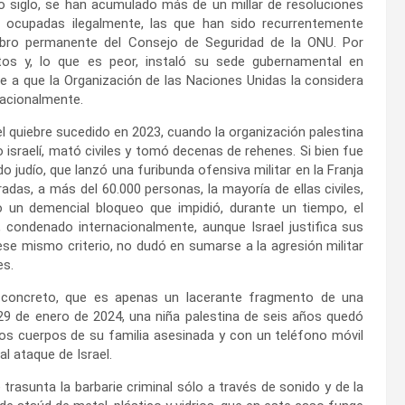
o siglo, se han acumulado más de un millar de resoluciones
s ocupadas ilegalmente, las que han sido recurrentemente
bro permanente del Consejo de Seguridad de la ONU. Por
os y, lo que es peor, instaló su sede gubernamental en
e a que la Organización de las Naciones Unidas la considera
rnacionalmente.
l quiebre sucedido en 2023, cuando la organización palestina
israelí, mató civiles y tomó decenas de rehenes. Si bien fue
o judío, que lanzó una furibunda ofensiva militar en la Franja
s, a más del 60.000 personas, la mayoría de ellas civiles,
o un demencial bloqueo que impidió, durante un tiempo, el
, condenado internacionalmente, aunque Israel justifica sus
e mismo criterio, no dudó en sumarse a la agresión militar
es.
o concreto, que es apenas un lacerante fragmento de una
 29 de enero de 2024, una niña palestina de seis años quedó
los cuerpos de su familia asesinada y con un teléfono móvil
l ataque de Israel.
trasunta la barbarie criminal sólo a través de sonido y de la