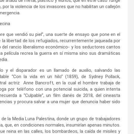
e ataúd de metal, plástico y vidrios, que en este caso funge
por la violencia de los invasores que no habilitan un callejón
emergencia.
necina
bre que vendió su piel”, una suerte de ensayo que
pone en el
e la libertad de los refugiados, recurrentemente jaqueada por
jo del rancio liberalismo económico- y los seductores cantos
película recrea la guerra en sí misma sino sus dramáticas
edia.
 y el disparador es un llamado de auxilio, salvando las
dable “Con la vida en un hilo” (1859), de
Sydney Pollack,
stral actriz
Anne Bancroft, en la cual el hombre trabaja de
ga por teléfono con una potencial suicida, a quien intenta
recuerda a “Culpable”, un film danés de 2018, del cineasta
ncias y procura salvar a una mujer que denuncia haber sido
as de la Media Luna Palestina, donde un grupo de trabajadores
a, que, en condiciones normales, insumirían apenas minutos.
ue reina en las calles, los bombardeos, la caída de misiles y