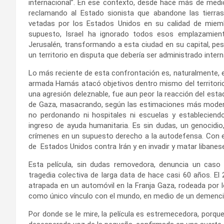
internacional”. En ese contexto, desde hace más de medi
reclamando al Estado sionista que abandone las tierra
vetadas por los Estados Unidos en su calidad de miem
supuesto, Israel ha ignorado todos esos emplazamient
Jerusalén, transformando a esta ciudad en su capital, pes
un territorio en disputa que debería ser administrado inte
Lo más reciente de esta confrontación es, naturalmente, e
armada Hamás atacó objetivos dentro mismo del territorio 
una agresión deleznable, fue aun peor la reacción del estad
de Gaza, masacrando, según las estimaciones más moderada
no perdonando ni hospitales ni escuelas y estableciend
ingreso de ayuda humanitaria. Es sin dudas, un genocidio
crímenes en un supuesto derecho a la autodefensa. Con es
de Estados Unidos contra Irán y en invadir y matar libanes
Esta película, sin dudas removedora, denuncia un cas
tragedia colectiva de larga data de hace casi 60 años. El
atrapada en un automóvil en la Franja Gaza, rodeada por 
como único vínculo con el mundo, en medio de un demencia
Por donde se le mire, la película es estremecedora, porque 