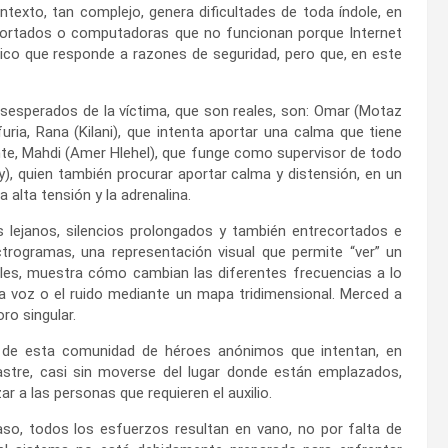
ntexto, tan complejo, genera dificultades de toda índole, en
ortados o computadoras que no funcionan porque Internet
ico que responde a razones de seguridad, pero que, en este
sesperados de la víctima, que son reales, son: Omar (Motaz
furia, Rana (Kilani), que intenta aportar una calma que tiene
e, Mahdi (Amer Hlehel), que funge como supervisor de todo
ry), quien también procurar aportar calma y distensión, en un
 alta tensión y la adrenalina.
 lejanos, silencios prolongados y también entrecortados e
ectrogramas, una representación visual que permite “ver” un
nales, muestra cómo cambian las diferentes frecuencias a lo
 la voz o el ruido mediante un mapa tridimensional. Merced a
ro singular.
e de esta comunidad de héroes anónimos que intentan, en
astre, casi sin moverse del lugar donde están emplazados,
ar a las personas que requieren el auxilio.
so, todos los esfuerzos resultan en vano, no por falta de