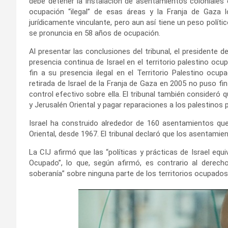
debe detener la instalación de asentamientos coloniales 
ocupación “ilegal” de esas áreas y la Franja de Gaza l
jurídicamente vinculante, pero aun así tiene un peso polític
se pronuncia en 58 años de ocupación.
Al presentar las conclusiones del tribunal, el presidente 
presencia continua de Israel en el territorio palestino ocup
fin a su presencia ilegal en el Territorio Palestino ocup
retirada de Israel de la Franja de Gaza en 2005 no puso fin
control efectivo sobre ella. El tribunal también consideró 
y Jerusalén Oriental y pagar reparaciones a los palestinos 
Israel ha construido alrededor de 160 asentamientos que
Oriental, desde 1967. El tribunal declaró que los asentamien
La CIJ afirmó que las “políticas y prácticas de Israel equi
Ocupado”, lo que, según afirmó, es contrario al derecho
soberanía” sobre ninguna parte de los territorios ocupados