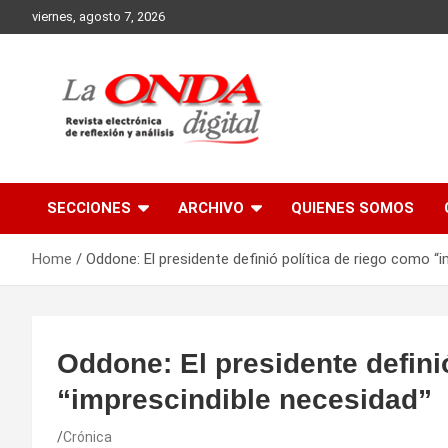
Skip
viernes, agosto 7, 2026
to
content
Revista electronica de reflexion y analisis
SECCIONES
ARCHIVO
QUIENES SOMOS
Home
Oddone: El presidente definió política de riego como “
Oddone: El presidente defini
“imprescindible necesidad”
Crónica