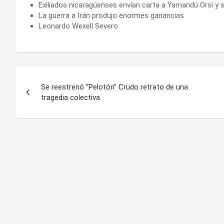
Exiliados nicaragüenses envían carta a Yamandú Orsi y 
La guerra a Irán produjo enormes ganancias
Leonardo Wexell Severo
Navegación
Se reestrenó “Pelotón” Crudo retrato de una
de
tragedia colectiva
entradas