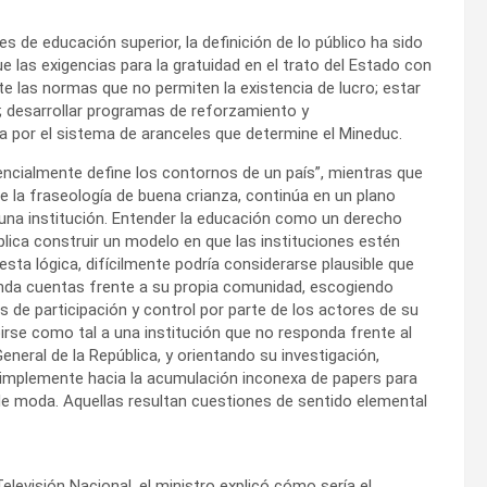
es de educación superior, la definición de lo público ha sido
e las exigencias para la gratuidad en el trato del Estado con
te las normas que no permiten la existencia de lucro; estar
 desarrollar programas de reforzamiento y
a por el sistema de aranceles que determine el Mineduc.
sencialmente define los contornos de un país”, mientras que
 de la fraseología de buena crianza, continúa en un plano
 una institución. Entender la educación como un derecho
plica construir un modelo en que las instituciones estén
ta lógica, difícilmente podría considerarse plausible que
 rinda cuentas frente a su propia comunidad, escogiendo
de participación y control por parte de los actores de su
se como tal a una institución que no responda frente al
eneral de la República, y orientando su investigación,
 simplemente hacia la acumulación inconexa de papers para
 de moda. Aquellas resultan cuestiones de sentido elemental
elevisión Nacional, el ministro explicó cómo sería el