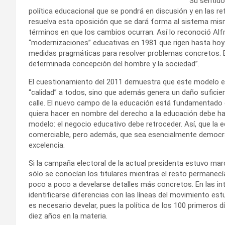
Su sentido
política educacional que se pondrá en discusión y en las r
resuelva esta oposición que se dará forma al sistema mis
términos en que los cambios ocurran. Así lo reconoció Alfr
“modernizaciones” educativas en 1981 que rigen hasta hoy
medidas pragmáticas para resolver problemas concretos. E
determinada concepción del hombre y la sociedad”.
El cuestionamiento del 2011 demuestra que este modelo es
“calidad” a todos, sino que además genera un daño suficie
calle. El nuevo campo de la educación está fundamentado
quiera hacer en nombre del derecho a la educación debe hace
modelo: el negocio educativo debe retroceder. Así, que la 
comerciable, pero además, que sea esencialmente democrát
excelencia.
Si la campaña electoral de la actual presidenta estuvo ma
sólo se conocían los titulares mientras el resto permane
poco a poco a develarse detalles más concretos. En las in
identificarse diferencias con las líneas del movimiento es
es necesario develar, pues la política de los 100 primeros dí
diez años en la materia.