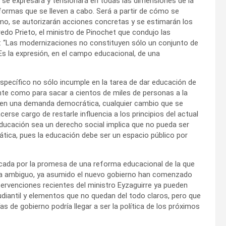
 se expresará y tensionará en todas las dimensiones de la
eformas que se lleven a cabo. Será a partir de cómo se
mo, se autorizarán acciones concretas y se estimarán los
edo Prieto, el ministro de Pinochet que condujo las
: “Las modernizaciones no constituyen sólo un conjunto de
s la expresión, en el campo educacional, de una
pecífico no sólo incumple en la tarea de dar educación de
nte como para sacar a cientos de miles de personas a la
 en una demanda democrática, cualquier cambio que se
rse cargo de restarle influencia a los principios del actual
educación sea un derecho social implica que no pueda ser
ica, pues la educación debe ser un espacio público por
rcada por la promesa de una reforma educacional de la que
cía ambiguo, ya asumido el nuevo gobierno han comenzado
tervenciones recientes del ministro Eyzaguirre ya pueden
tudiantil y elementos que no quedan del todo claros, pero que
as de gobierno podría llegar a ser la política de los próximos