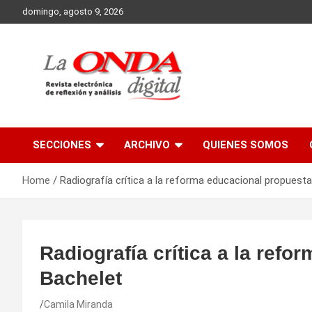
Skip
domingo, agosto 9, 2026
to
content
Revista electronica de reflexion y analisis
SECCIONES
ARCHIVO
QUIENES SOMOS
Home
Radiografía crítica a la reforma educacional propuest
Radiografía crítica a la ref
Bachelet
Camila Miranda