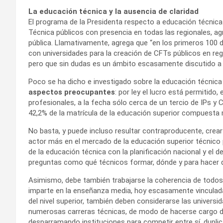
La educación técnica y la ausencia de claridad
El programa de la Presidenta respecto a educación técnica
Técnica públicos con presencia en todas las regionales, a
pública. Llamativamente, agrega que “en los primeros 100 d
con universidades para la creación de CFTs públicos en r
pero que sin dudas es un ámbito escasamente discutido a n
Poco se ha dicho e investigado sobre la educación técnic
aspectos preocupantes
: por ley el lucro está permitido,
profesionales, a la fecha sólo cerca de un tercio de IPs y
42,2% de la matrícula de la educación superior compuesta
No basta, y puede incluso resultar contraproducente, cre
actor más en el mercado de la educación superior técnico pr
de la educación técnica con la planificación nacional y el 
preguntas como qué técnicos formar, dónde y para hacer 
Asimismo, debe también trabajarse la coherencia de todos l
imparte en la enseñanza media, hoy escasamente vinculada a
del nivel superior, también deben considerarse las unive
numerosas carreras técnicas, de modo de hacerse cargo d
desparramando instituciones para competir entre sí, dupli