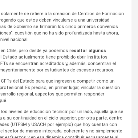
 solamente se refiere a la creación de Centros de Formación
gregando que estos deben vincularse a una universidad
ías de Gobierno se firmarán los cinco primeros convenios
egiones”, cuestión que no ha sido profundizada hasta ahora,
ivel nacional.
a en Chile, pero desde ya podemos
resaltar algunos
 el Estado actualmente tiene prohibido abrir Institutos
 CFTs se encuentran acreditados y, además, concentran el
 mayoritariamente por estudiantes de escasos recursos.
ar CFTs del Estado para que ingresen a competir como un
ofesional. Es preciso, en primer lugar, vincular la cuestión
desarrollo regional, aspectos que permiten responder
qué.
os niveles de educación técnica: por un lado, aquella que se
 su continuidad en el ciclo superior; por otra parte, dentro
rsidades (UTFSM y USACH por ejemplo) que hoy cuentan con
el sector de manera integrada, coherente y no simplemente
car esfuerzos y en esa dinámica contribuir escasamente al