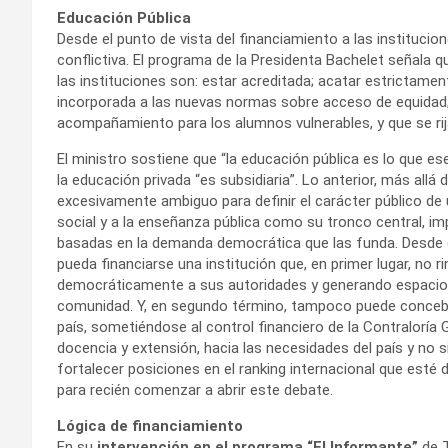
Educación Pública
Desde el punto de vista del financiamiento a las institucion
conflictiva. El programa de la Presidenta Bachelet señala qu
las instituciones son: estar acreditada; acatar estrictamen
incorporada a las nuevas normas sobre acceso de equidad;
acompañamiento para los alumnos vulnerables, y que se rij
El ministro sostiene que “la educación pública es lo que e
la educación privada “es subsidiaria”. Lo anterior, más allá
excesivamente ambiguo para definir el carácter público de
social y a la enseñanza pública como su tronco central, im
basadas en la demanda democrática que las funda. Desde es
pueda financiarse una institución que, en primer lugar, no
democráticamente a sus autoridades y generando espacios 
comunidad. Y, en segundo término, tampoco puede concebir
país, sometiéndose al control financiero de la Contraloría G
docencia y extensión, hacia las necesidades del país y no
fortalecer posiciones en el ranking internacional que esté
para recién comenzar a abrir este debate.
Lógica de financiamiento
En su
intervención en el programa “El Informante”
de T