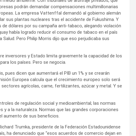
l medio ambiente. Con tribunales de arbitraje privados, que
mpresas podrán demandar compensaciones multimillonarias
 europeas. La empresa Vattenffal demandó al gobierno alemán
ar sus plantas nucleares tras el accidente de Fukushima. Y
s de dólares por su campaña anti-tabaco, alegando violación
uguay había logrado reducir el consumo de tabaco en el país
a Salud. Pero Philip Morris dijo que eso perjudicaba sus
tre inversores y Estado limita gravemente la capacidad de los
 para los países. Pero se negocia.
sis, pues dicen que aumentará el PIB un 1% y se crearán
misión Europea calcula que el crecimiento europeo solo será
sectores agrícolas, carne, fertilizantes, azúcar y metal. Y se
troles de regulación social y medioambiental; las normas
s y a la naturaleza. Normas que las grandes corporaciones
el aumento de sus beneficios.
 Richard Trumka, presidente de la Federación Estadounidense
país, ha denunciado que “esos acuerdos de comercio dejan en