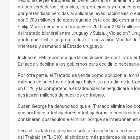
hecho las leyes europeas en beneficio de la ciudadanía y de
no son verdaderos tribunales, corporaciones y grandes e
por pretendidas pérdidas al aplicarse leyes nacionales o
por 3.700 millones de euros cuando éste decidió desmantel
Philip Morris demandó a Uruguay en 2010 por 2.000 millone
del tratado bilateral entre Uruguay y Suiza. ¿Violación? Ur
por lo que recibió un premio de la Organización Mundial de l
intereses y demandó al Estado uruguayo.
Incluso el FMI reconoce que la resolución de conflictos en
Estados y debilita a los gobiernos para decidir lo necesario
Por otra parte, el Tratado se vende como solución a la cri
millones de puestos de trabajo. Falso. Un estudio de la Co
un 0,1%, y la competencia estadounidense perjudicará a los 
destruirán millones de puestos de trabajo.
Susan George ha denunciado que el Tratado elimina los con
que protegen a trabajadores y trabajadoras, a consumidore
consideran obstáculos a eliminar porque se interponen en 
Pero el Tratado no perjudica solo a la ciudadanía europea.
del Trabajo (AFL-CIO), el sindicato más poderoso de ese 