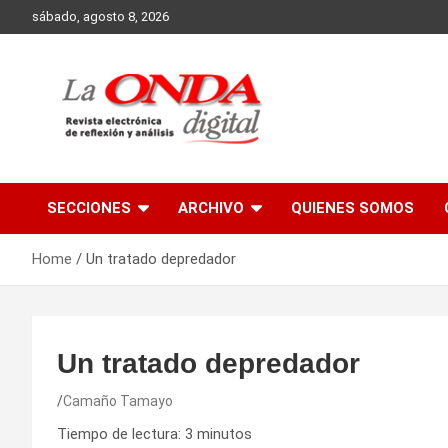
Skip
sábado, agosto 8, 2026
to
content
Revista electronica de reflexion y analisis
SECCIONES
ARCHIVO
QUIENES SOMOS
Home
Un tratado depredador
Un tratado depredador
Camaño Tamayo
Tiempo de lectura:
3
minutos