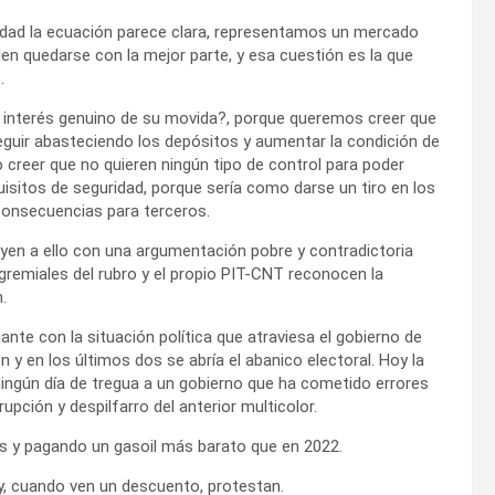
uridad la ecuación parece clara, representamos un mercado
den quedarse con la mejor parte, y esa cuestión es la que
.
l interés genuino de su movida?, porque queremos creer que
seguir abasteciendo los depósitos y aumentar la condición de
creer que no quieren ningún tipo de control para poder
isitos de seguridad, porque sería como darse un tiro en los
consecuencias para terceros.
en a ello con una argumentación pobre y contradictoria
s gremiales del rubro y el propio PIT-CNT reconocen la
.
nte con la situación política que atraviesa el gobierno de
y en los últimos dos se abría el abanico electoral. Hoy la
ningún día de tregua a un gobierno que ha cometido errores
pción y despilfarro del anterior multicolor.
os y pagando un gasoil más barato que en 2022.
, cuando ven un descuento, protestan.