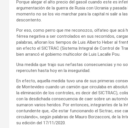
Porque alegar el alto precio del gasoil cuando este es inferi
argumentación de la guerra de Rusia con Ucrania y pasada l
momento no se los vio marchar para la capital ni salir a la
descontento.
Por eso, como perro que me reconozco, olfateo que acá ha
férrea negativa a ser controlados en sus recorridos, cargas
palabras, añoran los tiempos de Luis Alberto Heber al fren
sin efecto el SICTRAC (Sistema Integral de Control de Trans
bien arrancó el gobierno multicolor de Luis Lacalle Pou.
Una medida que trajo sus nefastas consecuencias y no sol
repercuten hasta hoy en la inseguridad.
En efecto, aquella medida tuvo una de sus primeras conse
de Montevideo cuando un camión que circulaba en absoluta i
la eliminación de los controles, es decir del SICTRAC), co
con la desdichada consecuencia de caer sobre un automóvi
sumaron varios heridos. Por entonces, integrantes de la I
contundente que, «De estar funcionando el Sictrac, ese ca
circulando», según palabras de Mauro Borzacconi, de la Int
su edición del 17/11/2020.