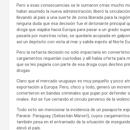
Pero a esas consecuencias se le sumaron otras mucho m
haber asumido la nueva administración, liberó la circulació
llevando al país a una suerte de zona liberada para la regi
ninguna duda que esa decisión fue el detonante principal que
droga que viajaba hacia Europa para pasar a un grado super
pasaría por nuestras rutas, se quedaría acopiada en galpon
así un depósito con vista al mar y salida exprés al Norte Eu
Pero la nefasta decisión no solo impactaría en convertir
cargamentos requerían custodias y allí había oferta para 
que se les pagaría con parte de esa droga cuyo destino prin
drogas.
Claro que el mercado uruguayo es muy pequeño y poco atract
exportación a Europa. Pero, chico y todo, generó un incre
convirtieron en bandas criminales que pujan por defender
rivales. Así se fue cerrando el circulo perverso de la viole
Todo esto sin mencionar la incidencia de un pasaporte exp
Paraná- Paraguay, (Sebastián Marset), cuyos cargamentos 
también pesa en el entramado de la situación de insegurid
elevó el país.