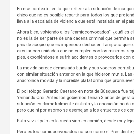
En ese contexto, en lo que refiere a la situación de inseg
chico que no es posible repartir para todos los que preten
lleva a la escalada de violencia que está instalada en el país
Ahora bien, volviendo a los “camioconvocados”, ¿cuál es e
no es la de ser parte de una cadena criminal que permita 
país de acopio que es imperioso deshacer. Tampoco quiero 
circular con unidades que no cumplen con los mínimos requ
pies, exponiéndose a sufrir accidentes o provocarlos con 
La movida parece demasiado burda y sus voceros contribuy
con similar situación anterior en la que hicieron mutis. La
anacrónica movida y la increíble plataforma que promueven
El politólogo Gerardo Caetano en nota de Búsqueda fue taja
Yamandú Orsi. Antes los gobiernos tenían 3 años de gestión 
situación es diametralmente distinta y la oposición no da 
pero que ni por asomo se asemejan a los entuertos de corru
Esta vez el palo en la rueda vino en camión, desde muy lej
Pero estos camioconvocados no son como el Presidente y