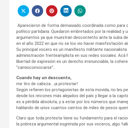
Aparecieron de forma demasiado coordinada como para cree
político partidaria. Quedaron embretados por la realidad y
argumentos ya que muestran descontento ante la suba del 
en el año 2022 en que no se los vio hacer manifestación a
Su principal vocero es un manifiesto militante nacionalist
administración frenteamplista en sus redes sociales. Acá ha
libertad de expresión es un derecho irrenunciable, la coher
“camioconvocarse”…
Cuando hay un descuento,
me tiro de cabeza… ¡a protestar!
Según refieren los protagonistas de esta movida, no les pesó
desde los rincones más alejados del país y llegar a la capit
es a pérdida absoluta, y a estar por los números que
manej
hablando de unos cuantos cientos de miles de pesos quem
Claro que toda protesta tiene su fundamento para el racioc
la pobreza argumental esgrimida por sus voceros, algo falló