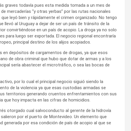
ás graves todavía pues esta medida tomada a un mes de
n de mercaderías “y otras yerbas” por las rutas nacionales
ón que leyó bien y rápidamente el crimen organizado. No tengo
 llevó al Uruguay a dejar de ser un país de tránsito de la
ior convirtiéndose en un país de acopio. La droga ya no solo
es para luego ser exportada. El negocio regional encontraría
ropeo, principal destino de los alijos acopiados.
nos en depósitos de cargamentos de drogas, ya que esos
mano de obra criminal que hubo que dotar de armas y a los
cipal sería abastecer el microtráfico, o sea las bocas de
ivo, por lo cual el principal negocio siguió siendo la
mento de la violencia ya que esas custodias armadas se
 sus territorios generando cruentos enfrentamientos con sus
ncia que hoy impacta en las cifras de homicidios.
rés otorgado cual salvoconducto al gerente de la hidrovía
salieron por el puerto de Montevideo. Un elemento que
ad generada por esa condición de país de acopio al que se