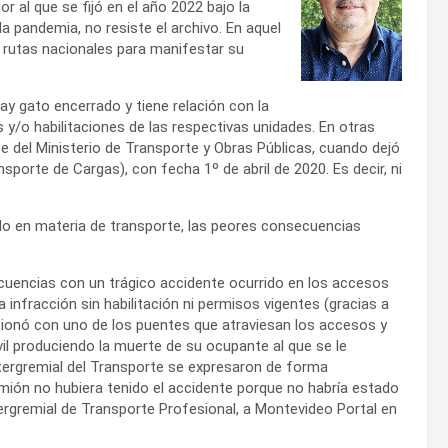
or al que se fijó en el año 2022 bajo la
a pandemia, no resiste el archivo. En aquel
s rutas nacionales para manifestar su
y gato encerrado y tiene relación con la
 y/o habilitaciones de las respectivas unidades. En otras
te del Ministerio de Transporte y Obras Públicas, cuando dejó
porte de Cargas), con fecha 1º de abril de 2020. Es decir, ni
o en materia de transporte, las peores consecuencias
cuencias con un trágico accidente ocurrido en los accesos
nfracción sin habilitación ni permisos vigentes (gracias a
lisionó con uno de los puentes que atraviesan los accesos y
l produciendo la muerte de su ocupante al que se le
ntergremial del Transporte se expresaron de forma
mión no hubiera tenido el accidente porque no habría estado
ergremial de Transporte Profesional, a Montevideo Portal en