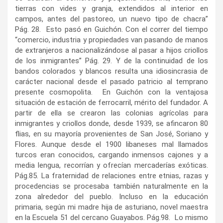
tierras con vides y granja, extendidos al interior en
campos, antes del pastoreo, un nuevo tipo de chacra”
Pág. 28. Esto pasó en Guichón. Con el correr del tiempo
“comercio, industria y propiedades van pasando de manos
de extranjeros a nacionalizándose al pasar a hijos criollos
de los inmigrantes” Pág. 29. Y de la continuidad de los
bandos colorados y blancos resulta una idiosincrasia de
carácter nacional desde el pasado patricio al temprano
presente cosmopolita. En Guichón con la ventajosa
situación de estación de ferrocarril, mérito del fundador. A
partir de ella se crearon las colonias agrícolas para
inmigrantes y criollos donde, desde 1939, se afincaron 80
flias, en su mayoría provenientes de San José, Soriano y
Flores. Aunque desde el 1900 libaneses mal llamados
turcos eran conocidos, cargando inmensos cajones y a
media lengua, recorrían y ofrecían mercaderías exóticas.
Pág.85. La fraternidad de relaciones entre etnias, razas y
procedencias se procesaba también naturalmente en la
zona alrededor del pueblo. Incluso en la educación
primaria, según mi madre hija de asturiano, novel maestra
en la Escuela 51 del cercano Guayabos. Pág.98. Lo mismo