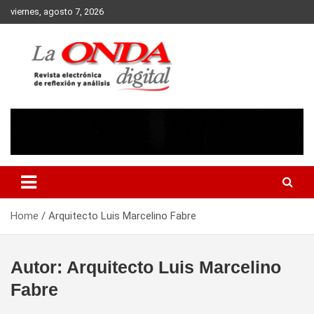
Skip
viernes, agosto 7, 2026
to
content
Revista electronica de reflexion y analisis
Home
Arquitecto Luis Marcelino Fabre
Autor:
Arquitecto Luis Marcelino
Fabre