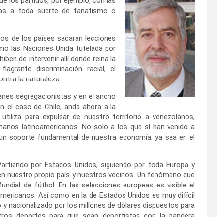
de los partidos, por ejemplo, con las
jenas a toda suerte de fanatismo o
nos de los países sacaran lecciones
mo las Naciones Unida tutelada por
ben de intervenir allí donde reina la
lagrante discriminación racial, el
ntra la naturaleza.
menes segregacionistas y en el ancho
 el caso de Chile, anda ahora a la
tiliza para expulsar de nuestro territorio a venezolanos,
rmanos latinoamericanos. No solo a los que sí han venido a
n un soporte fundamental de nuestra economía, ya sea en el
artiendo por Estados Unidos, siguiendo por toda Europa y
n nuestro propio país y nuestros vecinos. Un fenómeno que
ndial de fútbol. En las selecciones europeas es visible el
americanos. Así como en la de Estados Unidos es muy difícil
 y nacionalizado por los millones de dólares dispuestos para
tros deportes para que sean deportistas con la bandera