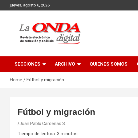
Skip
jueves, agosto 6, 2026
to
content
Revista electronica de reflexion y analisis
SECCIONES
ARCHIVO
QUIENES SOMOS
Home
Fútbol y migración
Fútbol y migración
Juan Pablo Cárdenas S.
Tiempo de lectura:
3
minutos