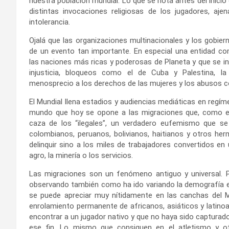
nuestra población mundial. Lo que se nota antes del inicio 
distintas invocaciones religiosas de los jugadores, a
intolerancia.
Ojalá que las organizaciones multinacionales y los gobier
de un evento tan importante. En especial una entidad co
las naciones más ricas y poderosas de Planeta y que se inhi
injusticia, bloqueos como el de Cuba y Palestina, la f
menosprecio a los derechos de las mujeres y los abusos co
El Mundial llena estadios y audiencias mediáticas en regí
mundo que hoy se opone a las migraciones que, como en
caza de los “ilegales”, un verdadero eufemismo que se u
colombianos, peruanos, bolivianos, haitianos y otros he
delinquir sino a los miles de trabajadores convertidos e
agro, la minería o los servicios.
Las migraciones son un fenómeno antiguo y universal. P
observando también como ha ido variando la demografía e
se puede apreciar muy nítidamente en las canchas del Mu
enrolamiento permanente de africanos, asiáticos y latino
encontrar a un jugador nativo y que no haya sido capturado
ese fin. Lo mismo que consiguen en el atletismo y o