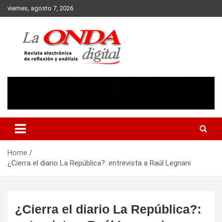
Skip
viernes, agosto 7, 2026
to
content
Revista electronica de reflexion y analisis
Home
¿Cierra el diario La República?: entrevista a Raúl Legnani
¿Cierra el diario La República?: