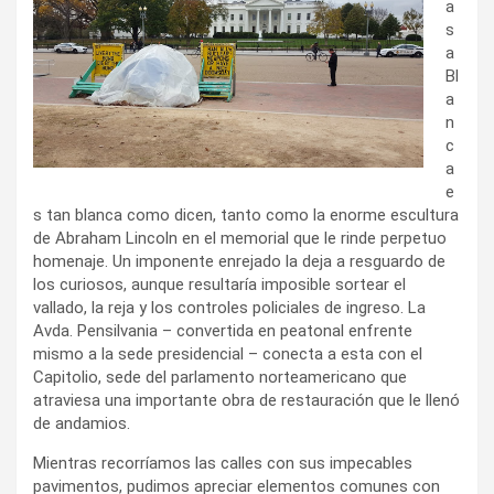
a
s
a
Bl
a
n
c
a
e
s tan blanca como dicen, tanto como la enorme escultura
de Abraham Lincoln en el memorial que le rinde perpetuo
homenaje. Un imponente enrejado la deja a resguardo de
los curiosos, aunque resultaría imposible sortear el
vallado, la reja y los controles policiales de ingreso. La
Avda. Pensilvania – convertida en peatonal enfrente
mismo a la sede presidencial – conecta a esta con el
Capitolio, sede del parlamento norteamericano que
atraviesa una importante obra de restauración que le llenó
de andamios.
Mientras recorríamos las calles con sus impecables
pavimentos, pudimos apreciar elementos comunes con