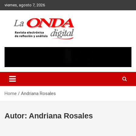
Skip
viernes, agosto 7, 2026
to
content
Revista electronica de reflexion y analisis
Home
Andriana Rosales
Autor:
Andriana Rosales