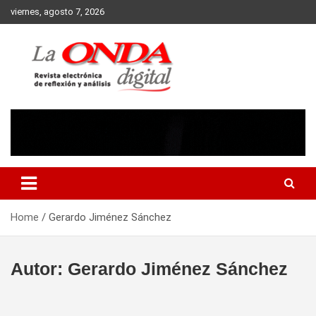
Skip
viernes, agosto 7, 2026
to
content
Revista electronica de reflexion y analisis
Home
Gerardo Jiménez Sánchez
Autor:
Gerardo Jiménez Sánchez