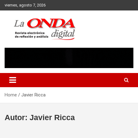
Skip
viernes, agosto 7, 2026
to
content
Revista electronica de reflexion y analisis
Home
Javier Ricca
Autor:
Javier Ricca