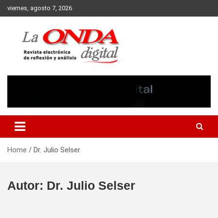
Skip
viernes, agosto 7, 2026
to
content
Revista electronica de reflexion y analisis
Home
Dr. Julio Selser
Autor:
Dr. Julio Selser