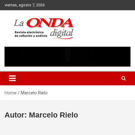
Skip
viernes, agosto 7, 2026
to
content
Revista electronica de reflexion y analisis
Home
Marcelo Rielo
Autor:
Marcelo Rielo