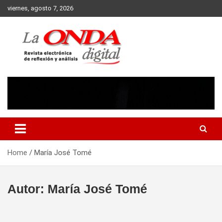
Skip
viernes, agosto 7, 2026
to
content
Revista electronica de reflexion y analisis
Home
María José Tomé
Autor:
María José Tomé