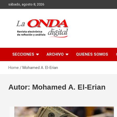
Skip
sábado, agosto 8, 2026
to
content
Revista electronica de reflexion y analisis
SECCIONES
ARCHIVO
QUIENES SOMOS
Home
Mohamed A. El-Erian
Autor:
Mohamed A. El-Erian