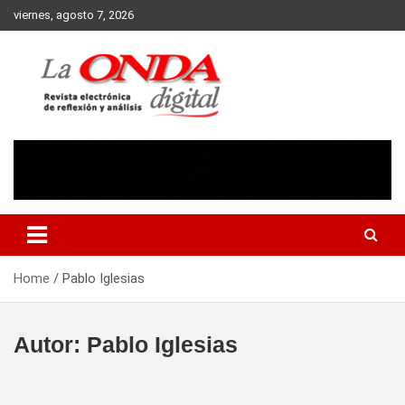
Skip
viernes, agosto 7, 2026
to
content
Revista electronica de reflexion y analisis
Home
Pablo Iglesias
Autor:
Pablo Iglesias