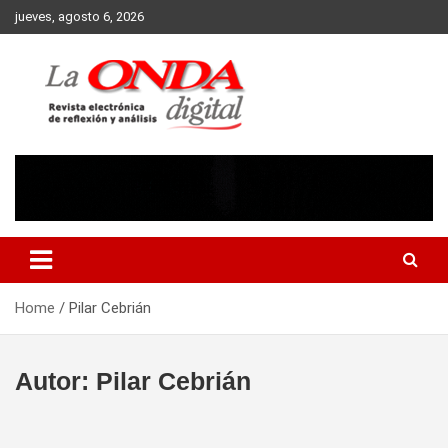
Skip
jueves, agosto 6, 2026
to
content
Revista electronica de reflexion y analisis
Home
Pilar Cebrián
Autor:
Pilar Cebrián