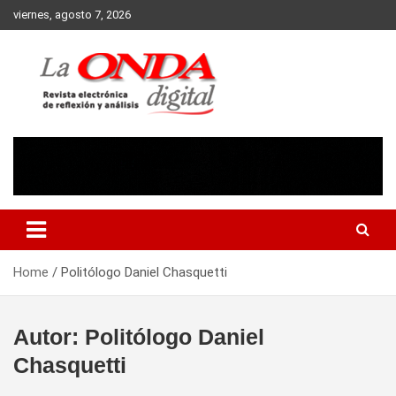
Skip
viernes, agosto 7, 2026
to
content
Revista electronica de reflexion y analisis
Home
Politólogo Daniel Chasquetti
Autor:
Politólogo Daniel
Chasquetti