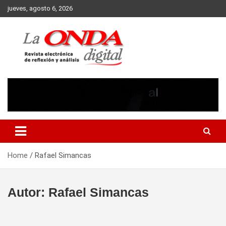
Skip
jueves, agosto 6, 2026
to
content
Revista electronica de reflexion y analisis
Home
Rafael Simancas
Autor:
Rafael Simancas