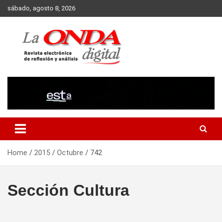
Skip
sábado, agosto 8, 2026
to
content
Revista electronica de reflexion y analisis
Home
2015
Octubre
742