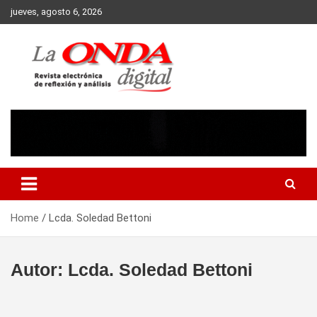
Skip
jueves, agosto 6, 2026
to
content
Revista electronica de reflexion y analisis
Home
Lcda. Soledad Bettoni
Autor:
Lcda. Soledad Bettoni