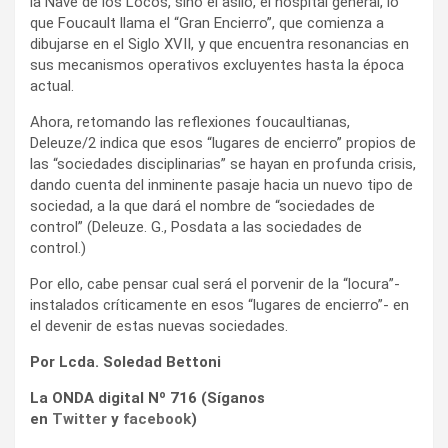
la Nave de los Locos, sino el asilo, el hospital general, lo
que Foucault llama el “Gran Encierro”, que comienza a
dibujarse en el Siglo XVII, y que encuentra resonancias en
sus mecanismos operativos excluyentes hasta la época
actual.
Ahora, retomando las reflexiones foucaultianas,
Deleuze/2 indica que esos “lugares de encierro” propios de
las “sociedades disciplinarias” se hayan en profunda crisis,
dando cuenta del inminente pasaje hacia un nuevo tipo de
sociedad, a la que dará el nombre de “sociedades de
control” (Deleuze. G., Posdata a las sociedades de
control.)
Por ello, cabe pensar cual será el porvenir de la “locura”-
instalados críticamente en esos “lugares de encierro”- en
el devenir de estas nuevas sociedades.
Por Lcda. Soledad Bettoni
La ONDA digital Nº 716 (Síganos
en
Twitter
y
facebook
)