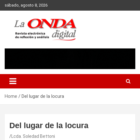
Skip
sábado, agosto 8, 2026
to
content
Revista electronica de reflexion y analisis
Home
Del lugar de la locura
Del lugar de la locura
Lcda. Soledad Bettoni