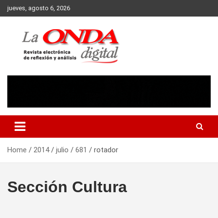
Skip
jueves, agosto 6, 2026
to
content
Revista electronica de reflexion y analisis
Home
2014
julio
681
rotador