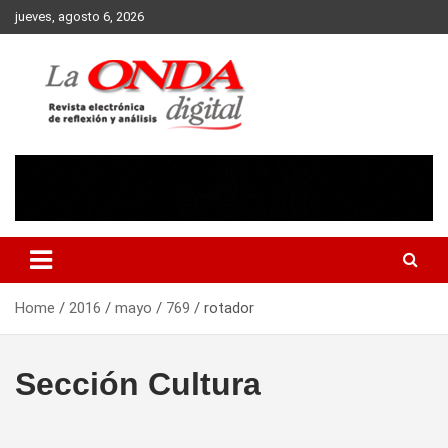
Skip
jueves, agosto 6, 2026
to
content
Revista electronica de reflexion y analisis
Home
2016
mayo
769
rotador