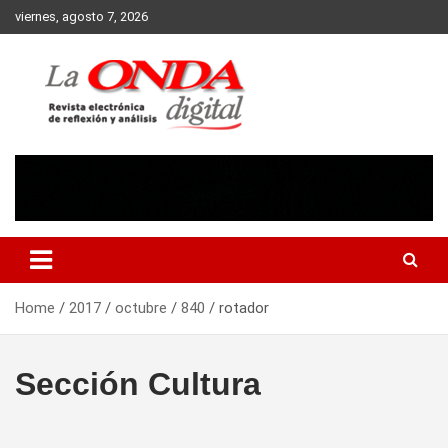
Skip
viernes, agosto 7, 2026
to
content
Revista electronica de reflexion y analisis
Home
2017
octubre
840
rotador